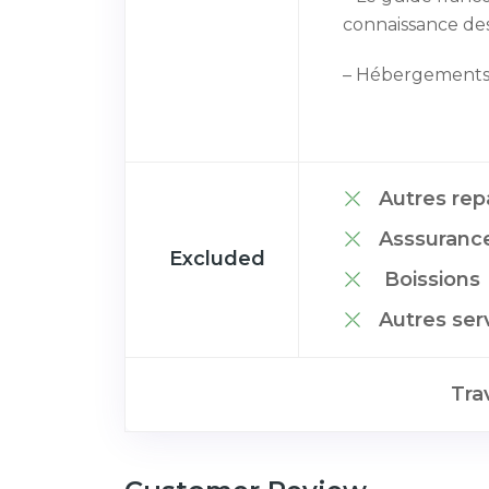
connaissance de
– Hébergements d
Autres re
Asssuranc
Excluded
Boissions
Autres se
Tra