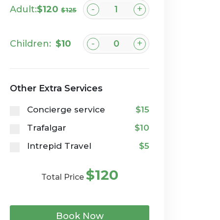
-
+
Adult:
$120
$125
-
+
Children:
$10
Other Extra Services
Concierge service
$15
Trafalgar
$10
Intrepid Travel
$5
$120
Total Price
Book Now