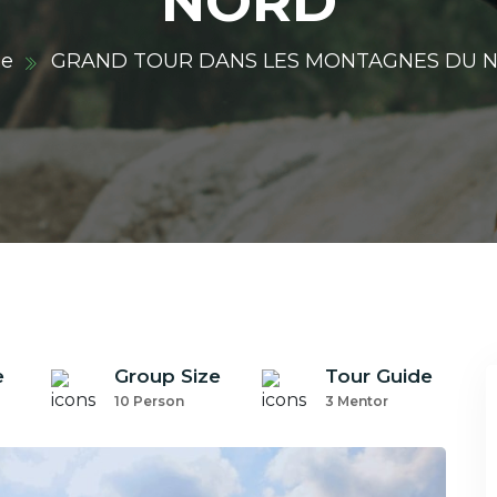
NORD
e
GRAND TOUR DANS LES MONTAGNES DU 
e
Group Size
Tour Guide
10 Person
3 Mentor