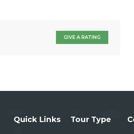
GIVE A RATING
Quick Links
Tour Type
C