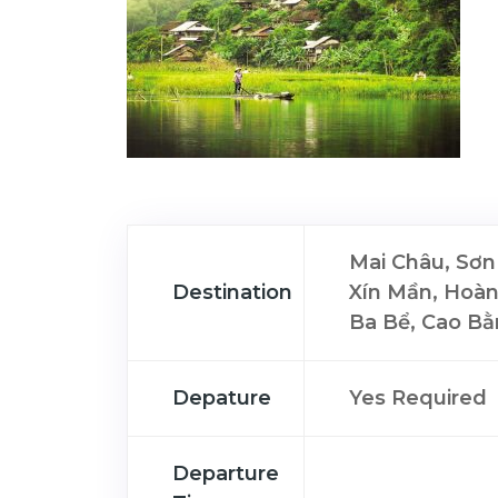
Mai Châu, Sơn 
Destination
Xín Mần, Hoàn
Ba Bể, Cao Bằ
Depature
Yes Required
Departure