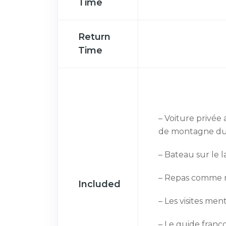
Time
Return
Time
– Voiture privée 
de montagne du
– Bateau sur le 
– Repas comme 
Included
– Les visites men
– Le guide fran