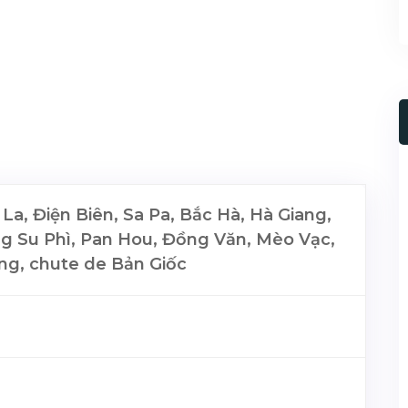
La, Điện Biên, Sa Pa, Bắc Hà, Hà Giang,
g Su Phì, Pan Hou, Đồng Văn, Mèo Vạc,
ng, chute de Bản Giốc