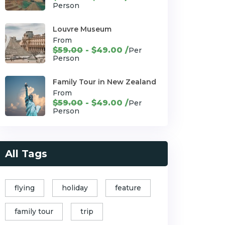
Person
Louvre Museum
From
$59.00
- $49.00 /
Per
Person
Family Tour in New Zealand
From
$59.00
- $49.00 /
Per
Person
All Tags
flying
holiday
feature
family tour
trip