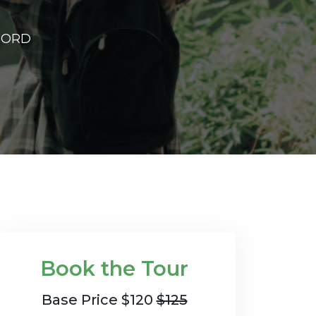
NORD
Book the Tour
Base Price $120
$125